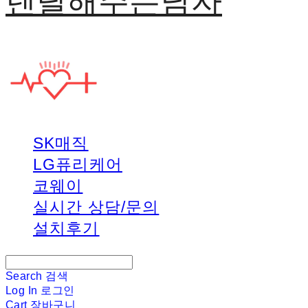
렌탈해주는남자
SK매직
LG퓨리케어
코웨이
실시간 상담/문의
설치후기
Search
검색
Log In
로그인
Cart
장바구니