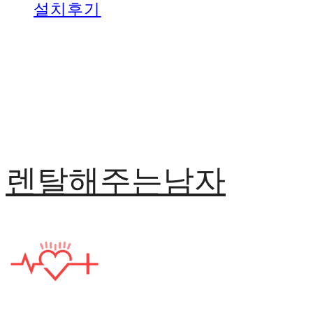
설치후기
렌탈해주는남자